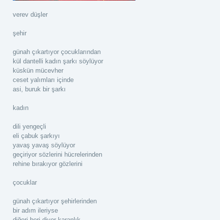
verev düşler
şehir
günah çıkartıyor çocuklarından
kül dantelli kadın şarkı söylüyor
küskün mücevher
ceset yalımları içinde
asi, buruk bir şarkı
kadın
dili yengeçli
eli çabuk şarkıyı
yavaş yavaş söylüyor
geçiriyor sözlerini hücrelerinden
rehine bırakıyor gözlerini
çocuklar
günah çıkartıyor şehirlerinden
bir adım ileriyse
diğeri beri diyor karanlık