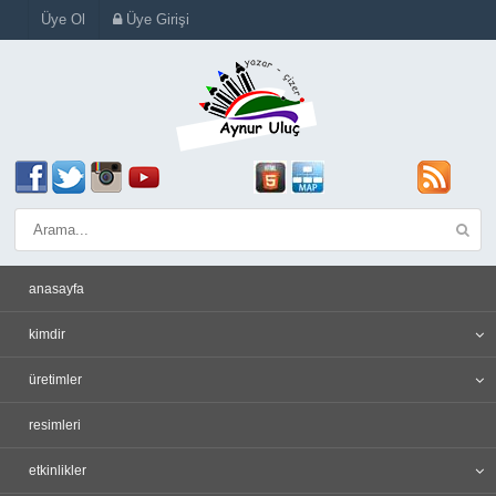
Üye Ol
Üye Girişi
anasayfa
kimdir
üretimler
resimleri
etkinlikler