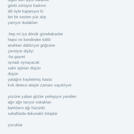
gönlü sönüyor kadının
dili öyle kapanıyor ki
bin bir sesten yüz alıp
yanıyor dudakları
-hep mi içe dönük günebakanlar
hepsi mi kendinden kilitli-
anahtarı daldırıyor göğsüne
çeviriyor dişliyi
-ha gayret
oynadı oynayacak
saklı aşkları düşün
düşün
yatağını kaybetmiş hasta
kırk derece ateşle zamanı sayıklıyor-
yüzüne yaban gözler yerleşiyor yeniden
ağır ağır tarıyor sokakları
balıkların ağı hüzünlü
sahaflarda dokunaklı kitaplar
çocuklar