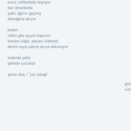
ensiz sohbetlerle büyüyor
düz ekranlarda
şarkı ağzını geçmiş
damağına akıyor
birden
rahim gibi açıyor kapısını
bestesi kâgir, alacası katmerli
aksini suya yatırıp acıya dokunuyor
kadında şehir
şehirde çocuklar
aynur uluç / "yer yatağı"
gör
vis