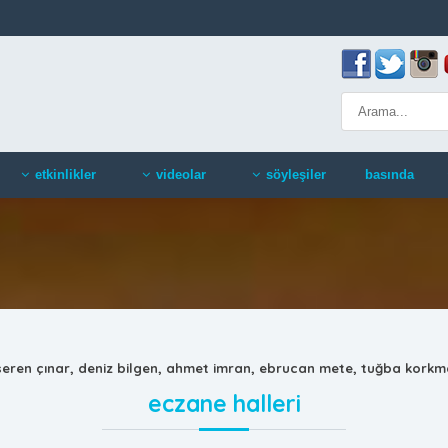
etkinlikler
videolar
söyleşiler
basında
seren çınar, deniz bilgen, ahmet imran, ebrucan mete, tuğba kork
eczane halleri