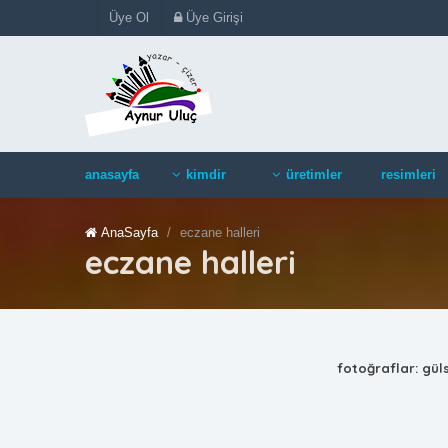
Üye Ol
Üye Girişi
anasayfa
kimdir
üretimler
resimleri
AnaSayfa
eczane halleri
eczane halleri
fotoğraflar: gül