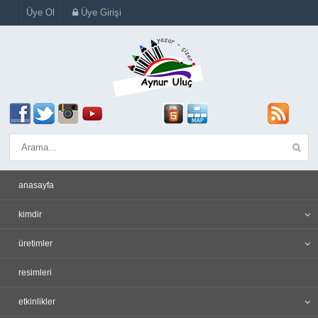
Üye Ol
Üye Girişi
anasayfa
kimdir
üretimler
resimleri
etkinlikler