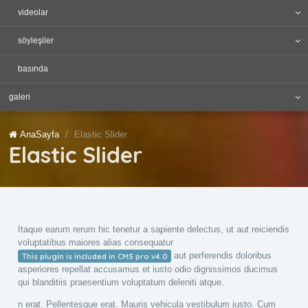
videolar
söyleşiler
basında
galeri
AnaSayfa
Elastic Slider
Elastic Slider
Itaque earum rerum hic tenetur a sapiente delectus, ut aut reiciendis
voluptatibus maiores alias consequatur
aut perferendis doloribus
This plugin is included in CMS pro v4.0
asperiores repellat accusamus et iusto odio dignissimos ducimus
qui blanditiis praesentium voluptatum deleniti atque.
n erat. Pellentesque erat. Mauris vehicula vestibulum justo. Cum