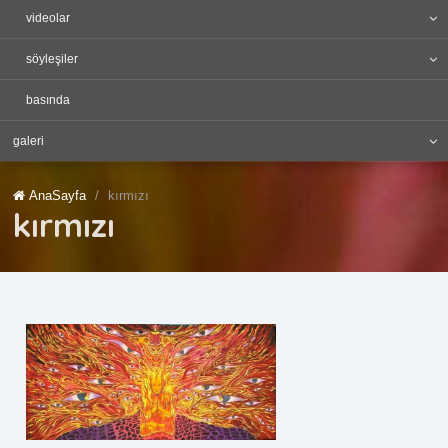
videolar
söyleşiler
basında
galeri
AnaSayfa
kırmızı
kırmızı