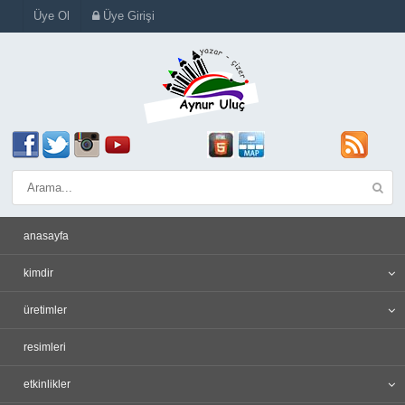
Üye Ol
Üye Girişi
anasayfa
kimdir
üretimler
resimleri
etkinlikler