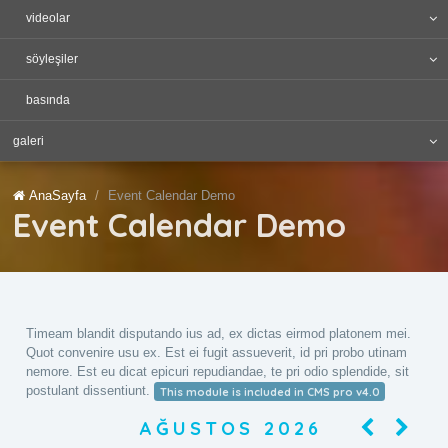
videolar
söyleşiler
basında
galeri
AnaSayfa
Event Calendar Demo
Event Calendar Demo
Timeam blandit disputando ius ad, ex dictas eirmod platonem mei.
Quot convenire usu ex. Est ei fugit assueverit, id pri probo utinam
nemore. Est eu dicat epicuri repudiandae, te pri odio splendide, sit
postulant dissentiunt.
This module is included in CMS pro v4.0
AĞUSTOS
2026