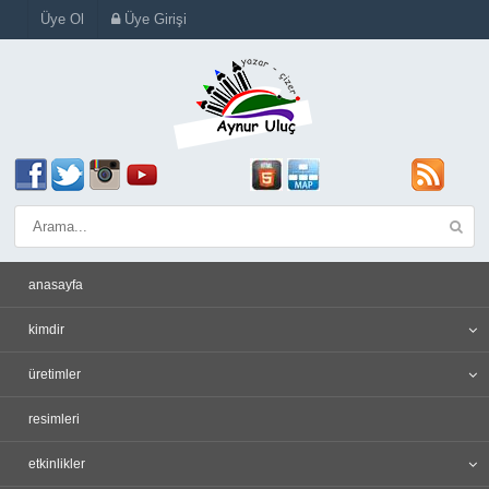
Üye Ol
Üye Girişi
anasayfa
kimdir
üretimler
resimleri
etkinlikler