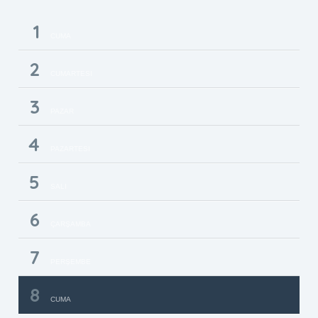
1
CUMA
2
CUMARTESI
3
PAZAR
4
PAZARTESI
5
SALI
6
ÇARŞAMBA
7
PERŞEMBE
8
CUMA