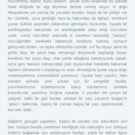
hissettirmiş olabilir, bunu anlarım. ancak bunu kitabında bu şekilde
ifade ettiğinde bir algı biçimine destek vermiş oluyor. ki doğu
hikâyelerine yer vermiş bir yazardır kendisi. böyle de bir çelişki var
bu cümlede. oysa gördüğü rüya bu bakımdan da ilginçti. kendisini
yunan kültürü peşinden dolanırken görmüştü rüyasında. rüyada bir
ansiklopediye bakıyordu ve ansiklopedide takip ettiği sözcükler
vardı. sonra sözcükler arasında iz sürerken rastladığı “satranç”
sözcüğünden hareketle babasıyla kendisini satranç oynuyor
görüyordu birden. ve taşlar siliniyordu oyunda. sırf bu rüyayı atina’da
gördü diye, bir şeyin başı olmamayı düşünerek başladığı rüyayı
kendisini her şeyin başı olan yerde olduğuna inandırıyordu sabah.
oysa aynı hareket noktasından yani rüyasından hareketle bakarsak
taşların silinmesini o başlangıcın orası olmadığına işaret sayıp doğu
medeniyetlerine yöneltebilirdi yorumunu. rüyalar hem yanıttır, hem
sorudur aslında. yeni sorular için bir çengeldir rüyalar.
yorumlarımızsa ezberlerimizle bakıp sorularımızı yeniden
bulandırırlar. yanıtmış kılığına sokarlar. o yüzden her yorum bir
yargıdır. belki bir gün bunları anlatan bir yazı yazarım borges’in
“atlas”ı hakkında. başka bir zaman başka bir yazı tiplemesinde…
kim bilir, belki…
dağıttım girizgah yaparken, başka bir şeyden söz edecektim asıl
ben. konuyu burada yönetmen kimliğiyle söz edeceğim sırrı süreyya
önder’e bağlamak için anlatmıştım bunları. şöyle bir bölüm ilgimi