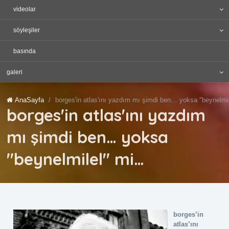
videolar
söyleşiler
basında
galeri
AnaSayfa
borges'in atlas'ını yazdım mı şimdi ben… yoksa "beynelmi
borges'in atlas'ını yazdım
mı şimdi ben… yoksa
"beynelmilel" mi…
borges’in
atlas’ını