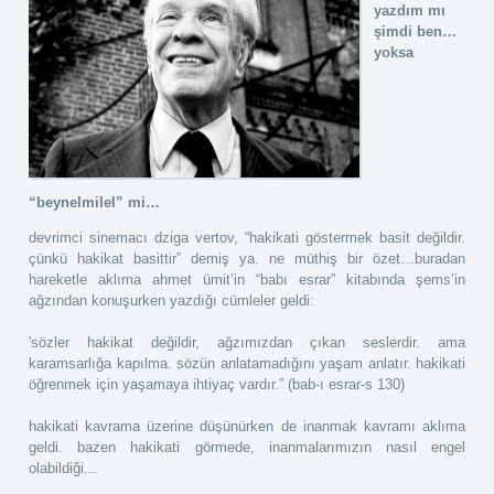
yazdım mı
şimdi ben…
yoksa
“beynelmilel” mi…
devrimci sinemacı dziga vertov, “hakikati göstermek basit değildir.
çünkü hakikat basittir” demiş ya. ne müthiş bir özet…buradan
hareketle aklıma ahmet ümit’in “babı esrar” kitabında şems’in
ağzından konuşurken yazdığı cümleler geldi:
'sözler hakikat değildir, ağzımızdan çıkan seslerdir. ama
karamsarlığa kapılma. sözün anlatamadığını yaşam anlatır. hakikati
öğrenmek için yaşamaya ihtiyaç vardır.” (bab-ı esrar-s 130)
hakikati kavrama üzerine düşünürken de inanmak kavramı aklıma
geldi. bazen hakikati görmede, inanmalarımızın nasıl engel
olabildiği...