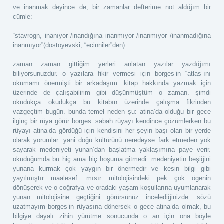
ve inanmak deyince de, bir zamanlar defterime not aldığım bir
cümle:
“stavrogn, inanıyor /inandığına inanmıyor /inanmıyor /inanmadığına
inanmıyor”(dostoyevski, “ecinniler”den)
zaman zaman gittiğim yerleri anlatan yazılar yazdığımı
biliyorsunuzdur. o yazılara fikir vermesi için borges’in “atlas”ını
okumamı önermişti bir arkadaşım. kitap hakkında yazmak için
üzerinde de çalışabilirim gibi düşünmüştüm o zaman. şimdi
okudukça okudukça bu kitabın üzerinde çalışma fikrinden
vazgeçtim bugün. bunda temel neden şu: atina’da olduğu bir gece
ilginç bir rüya görür borges. sabah rüyayı kendince çözümlerken bu
rüyayı atina’da gördüğü için kendisini her şeyin başı olan bir yerde
olarak yorumlar. yani doğu kültürünü neredeyse fark etmeden yok
sayarak medeniyeti yunan’dan başlatma yaklaşımına paye verir.
okuduğumda bu hiç ama hiç hoşuma gitmedi. medeniyetin beşiğini
yunana kurmak çok yaygın bir önermedir ve kesin bilgi gibi
yayılmıştır maalesef. mısır mitolojisindeki pek çok ögenin
dönüşerek ve o coğrafya ve oradaki yaşam koşullarına uyumlanarak
yunan mitolojisine geçtiğini görürsünüz incelediğinizde. sözü
uzatmayım borges’in rüyasına dönersek o gece atina’da olmak, bu
bilgiye dayalı zihin yürütme sonucunda o an için ona böyle