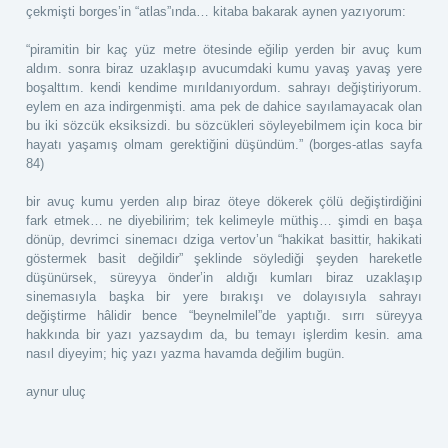
çekmişti borges’in “atlas”ında… kitaba bakarak aynen yazıyorum:
“piramitin bir kaç yüz metre ötesinde eğilip yerden bir avuç kum
aldım. sonra biraz uzaklaşıp avucumdaki kumu yavaş yavaş yere
boşalttım. kendi kendime mırıldanıyordum. sahrayı değiştiriyorum.
eylem en aza indirgenmişti. ama pek de dahice sayılamayacak olan
bu iki sözcük eksiksizdi. bu sözcükleri söyleyebilmem için koca bir
hayatı yaşamış olmam gerektiğini düşündüm.” (borges-atlas sayfa
84)
bir avuç kumu yerden alıp biraz öteye dökerek çölü değiştirdiğini
fark etmek… ne diyebilirim; tek kelimeyle müthiş… şimdi en başa
dönüp, devrimci sinemacı dziga vertov’un “hakikat basittir, hakikati
göstermek basit değildir” şeklinde söylediği şeyden hareketle
düşünürsek, süreyya önder’in aldığı kumları biraz uzaklaşıp
sinemasıyla başka bir yere bırakışı ve dolayısıyla sahrayı
değiştirme hâlidir bence “beynelmilel”de yaptığı. sırrı süreyya
hakkında bir yazı yazsaydım da, bu temayı işlerdim kesin. ama
nasıl diyeyim; hiç yazı yazma havamda değilim bugün.
aynur uluç