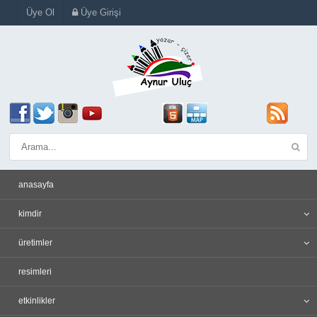
Üye Ol
Üye Girişi
anasayfa
kimdir
üretimler
resimleri
etkinlikler